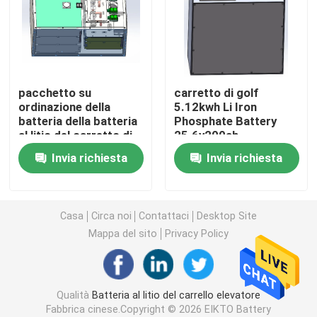
Batteria del trattore del litio
Batteria del caricatore
pacchetto su
carretto di golf
ordinazione della
5.12kwh Li Iron
batteria della batteria
Phosphate Battery
Escavatore Battery
al litio del carretto di
25.6v200ah
golf 83.2v300ah
Invia richiesta
Invia richiesta
Batteria al litio del carretto di golf
Batteria al litio della falciatrice da giardino
Casa
Circa noi
Contattaci
Desktop Site
Mappa del sito
Privacy Policy
Batteria della fresa
Qualità
Batteria al litio del carrello elevatore
Batteria al litio del trapano elettrico
Fabbrica cinese.Copyright © 2026 EIKTO Battery