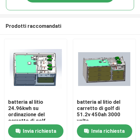
Prodotti raccomandati
Casa
batteria al litio
batteria al litio del
24.96kwh su
carretto di golf di
ordinazione del
51.2v 450ah 3000
Prodotti
carretto di golf
volte
83.2v300ah
900mmx490mmx450mm
Invia richiesta
Invia richiesta
Circa noi