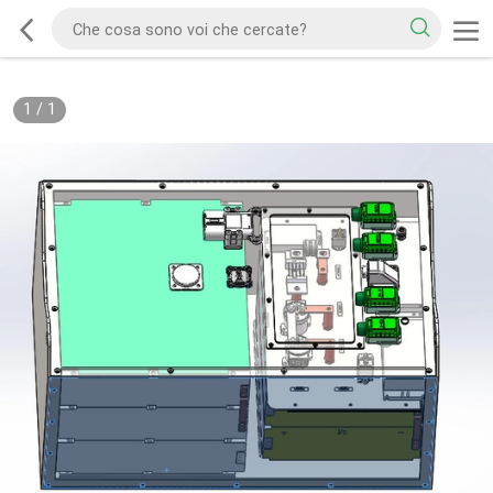
1
/
1