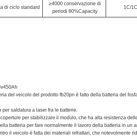
≥4000 conservazione di
ta di ciclo standard
1C/1
periodi 80%Capacity
48v450Ah
a del veicolo del prodotto fb20pn è fatto della batteria del fosfa
o per saldatura a laser fra le batterie.
e coperture per stabilizzare il modulo, che ha alta resistenza del
ella batteria per fare normalmente il lavoro della batteria in un
tro il veicolo è fatta dei materiali refrattari, che notevolmente ri