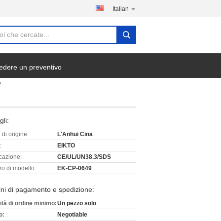
Italian
edere un preventivo
f
gli:
di origine:
L'Anhui Cina
:
EIKTO
icazione:
CE/UL/UN38.3/SDS
o di modello:
EK-CP-0649
ni di pagamento e spedizione:
ità di ordine minimo:
Un pezzo solo
o:
Negotiable