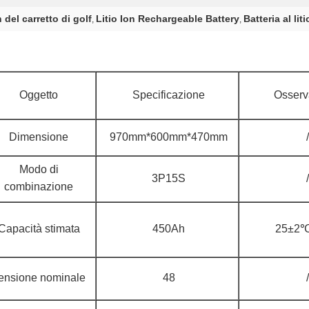
h del carretto di golf
Litio Ion Rechargeable Battery
Batteria al lit
,
,
Oggetto
Specificazione
Osserv
Dimensione
970mm*600mm*470mm
/
Modo di
3P15S
/
combinazione
Capacità stimata
450Ah
25±2℃
ensione nominale
48
/