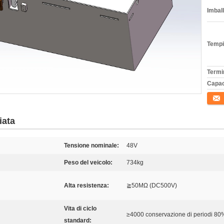
Imball
Tempi
Termi
Capac
Conta
iata
Tensione nominale:
48V
Peso del veicolo:
734kg
Alta resistenza:
≧50MΩ (DC500V)
Vita di ciclo
≥4000 conservazione di periodi 80
standard: