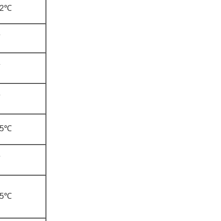
±2℃
±5℃
±5℃