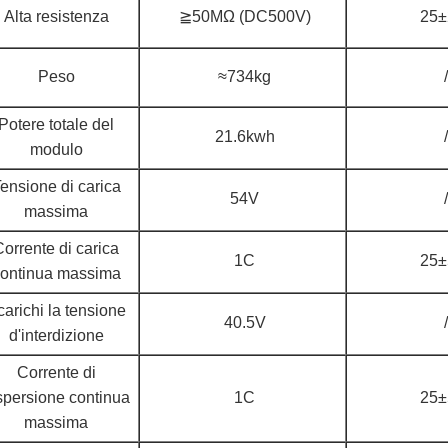
Alta resistenza
≧50MΩ (DC500V)
25
Peso
≈734kg
/
Potere totale del
21.6kwh
/
modulo
ensione di carica
54V
/
massima
orrente di carica
1C
25
ontinua massima
arichi la tensione
40.5V
/
d'interdizione
Corrente di
spersione continua
1C
25
massima