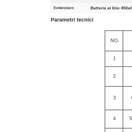
Batteria al litio 450a
Evidenziare:
Parametri tecnici
NO.
1
2
3
4
T