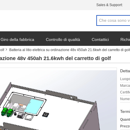
Sales & Support:
Giro della fabbrica
Controllo di qualità
Contattici
Richi
golf
Batteria al litio elettrica su ordinazione 48v 450ah 21.6kwh del carretto di gol
dinazione 48v 450ah 21.6kwh del carretto di golf
Detta
Luogo 
Marca
Certif
Numer
Termi
Quant
Prezz