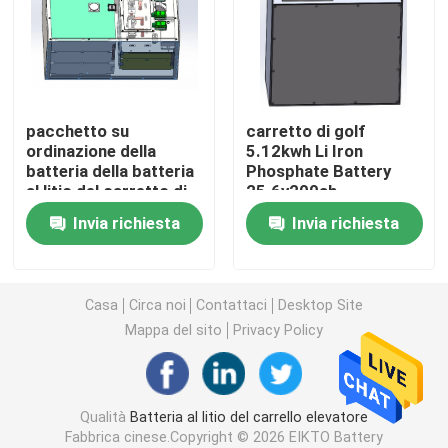
Batteria del trattore del litio
Batteria del caricatore
pacchetto su
carretto di golf
ordinazione della
5.12kwh Li Iron
batteria della batteria
Phosphate Battery
Escavatore Battery
al litio del carretto di
25.6v200ah
golf 83.2v300ah
Invia richiesta
Invia richiesta
Batteria al litio del carretto di golf
Batteria al litio della falciatrice da giardino
Casa
Circa noi
Contattaci
Desktop Site
Mappa del sito
Privacy Policy
Batteria della fresa
Qualità
Batteria al litio del carrello elevatore
Batteria al litio del trapano elettrico
Fabbrica cinese.Copyright © 2026 EIKTO Battery