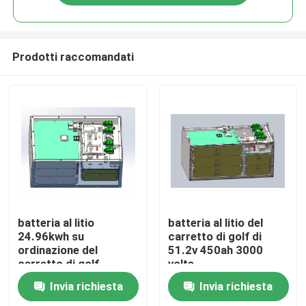
Prodotti raccomandati
Casa
batteria al litio
batteria al litio del
24.96kwh su
carretto di golf di
ordinazione del
51.2v 450ah 3000
Prodotti
carretto di golf
volte
83.2v300ah
900mmx490mmx450mm
Invia richiesta
Invia richiesta
Circa noi