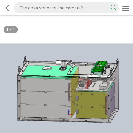
1
/
1