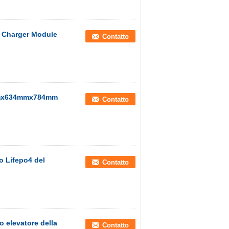
y Charger Module
Contatto
835mmx634mmx784mm
Contatto
io Lifepo4 del
Contatto
lo elevatore della
Contatto