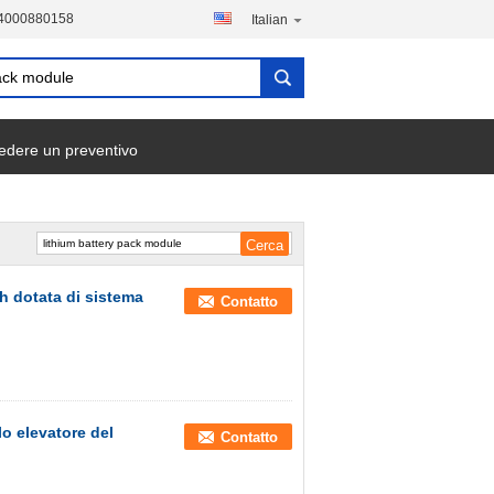
-4000880158
Italian
edere un preventivo
Ah dotata di sistema
Contatto
llo elevatore del
Contatto