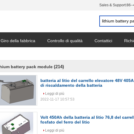
Sales & Support:
86-
Giro della fabbrica
Controllo di qualità
Contattici
Richi
(214)
thium battery pack module
batteria al litio del carrello elevatore 48V 405
di riscaldamento della batteria
Leggi di più
2022-11-17 10:57:53
Volt 450Ah della batteria al litio 76,8 del carre
fosfato del ferro del litio
Leggi di più