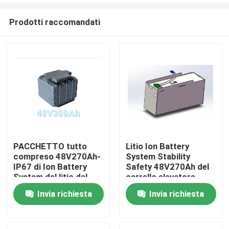
Prodotti raccomandati
PACCHETTO tutto
Litio Ion Battery
compreso 48V270Ah-
System Stability
Casa
IP67 di Ion Battery
Safety 48V270Ah del
System del litio del
carrello elevatore
carrello elevatore
Invia richiesta
Invia richiesta
Prodotti
Circa noi