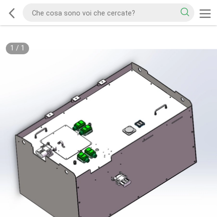
1
/
1