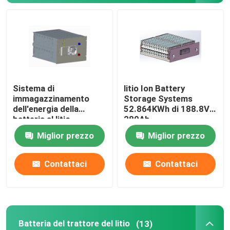
Batteria del trattore del litio
Batteria del caricatore
Sistema di
litio Ion Battery
Escavatore Battery
immagazzinamento
Storage Systems
dell'energia della
52.864KWh di 188.8V
batteria al litio
280Ah
Batteria al litio del carretto di golf
51.2V280Ah
Miglior prezzo
Miglior prezzo
14.336KWh di
immagazzinamento
Batteria al litio della falciatrice da giardino
dell'energia 16S1P
Contattaci
Contattaci
Batteria della fresa
Batteria al litio del trapano elettrico
Batteria del trattore del litio
(13)