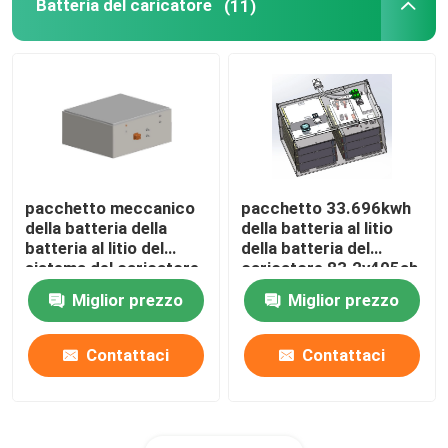
Batteria del caricatore
(11)
pacchetto meccanico
pacchetto 33.696kwh
della batteria della
della batteria al litio
batteria al litio del
della batteria del
sistema del caricatore
caricatore 83.2v405ah
della batteria del
Miglior prezzo
Miglior prezzo
caricatore di 614.4V
255Ah
Contattaci
Contattaci