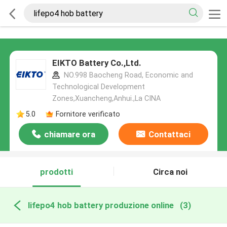
EIKTO Battery Co.,Ltd.
NO.998 Baocheng Road, Economic and
Technological Development
Zones,Xuancheng,Anhui.,La CINA
5.0
Fornitore verificato
chiamare ora
Contattaci
prodotti
Circa noi
lifepo4 hob battery produzione online
(3)