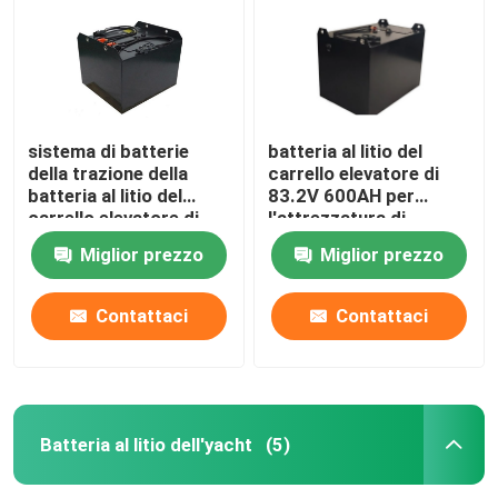
sistema di batterie
batteria al litio del
della trazione della
carrello elevatore di
batteria al litio del
83.2V 600AH per
carrello elevatore di
l'attrezzatura di
51.2V 450AH per il
maneggio del materiale
Miglior prezzo
Miglior prezzo
camion di Hyster E
Contattaci
Contattaci
Casa
Prodotti
Batteria al litio dell'yacht
(5)
Circa noi