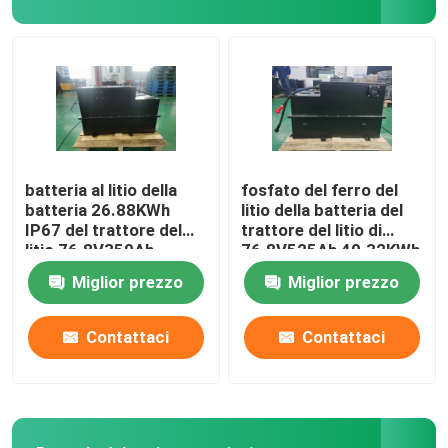
Cellula di batteria al litio
Modulo di batteria al litio
batteria al litio della
fosfato del ferro del
batteria 26.88KWh
litio della batteria del
IP67 del trattore del
trattore del litio di
litio 76.8V350Ah
76.8V525Ah 40.32KWh
Miglior prezzo
Miglior prezzo
Contattaci
Contattaci