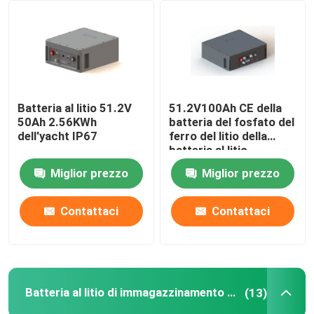
Giro della fabbrica
Controllo di qualità
Batteria al litio 51.2V
51.2V100Ah CE della
50Ah 2.56KWh
batteria del fosfato del
Contattici
dell'yacht IP67
ferro del litio della
batteria al litio
dell'yacht da 5,12 KWH
Miglior prezzo
Miglior prezzo
Richieda una citazione
Contattaci
Contattaci
Batteria al litio del carrello elevatore
Batteria al litio dell'yacht
Batteria al litio di immagazzinamento dell'energia
(13)
Batteria al litio di immagazzinamento dell'energia