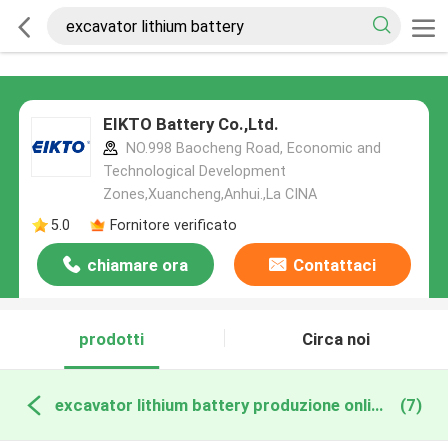
EIKTO Battery Co.,Ltd.
NO.998 Baocheng Road, Economic and
Technological Development
Zones,Xuancheng,Anhui.,La CINA
5.0
Fornitore verificato
chiamare ora
Contattaci
prodotti
Circa noi
excavator lithium battery produzione online
(7)