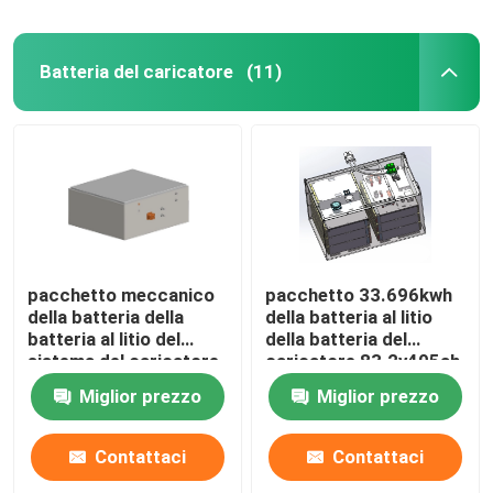
Batteria del caricatore
(11)
pacchetto meccanico
pacchetto 33.696kwh
della batteria della
della batteria al litio
batteria al litio del
della batteria del
sistema del caricatore
caricatore 83.2v405ah
della batteria del
Miglior prezzo
Miglior prezzo
caricatore di 614.4V
255Ah
Contattaci
Contattaci