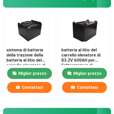
Batteria del trattore del litio
Batteria del caricatore
Escavatore Battery
sistema di batterie
batteria al litio del
della trazione della
carrello elevatore di
batteria al litio del
83.2V 600AH per
Batteria al litio del carretto di golf
carrello elevatore di
l'attrezzatura di
51.2V 450AH per il
maneggio del materiale
Miglior prezzo
Miglior prezzo
camion di Hyster E
Batteria al litio della falciatrice da giardino
Contattaci
Contattaci
Batteria della fresa
Batteria al litio del trapano elettrico