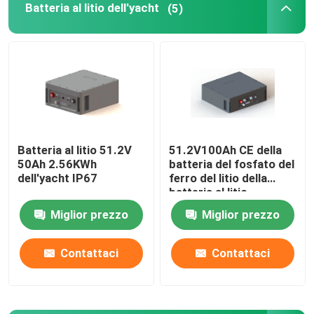
Batteria al litio dell'yacht
(5)
Cellula di batteria al litio
Modulo di batteria al litio
Batteria al litio 51.2V
51.2V100Ah CE della
50Ah 2.56KWh
batteria del fosfato del
dell'yacht IP67
ferro del litio della
batteria al litio
dell'yacht da 5,12 KWH
Miglior prezzo
Miglior prezzo
Contattaci
Contattaci