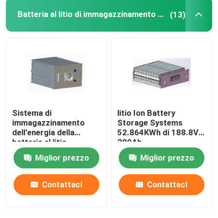
Batteria al litio di immagazzinamento dell'energia
(13)
Sistema di
litio Ion Battery
immagazzinamento
Storage Systems
dell'energia della
52.864KWh di 188.8V
batteria al litio
280Ah
51.2V280Ah
Miglior prezzo
Miglior prezzo
14.336KWh di
immagazzinamento
dell'energia 16S1P
Contattaci
Contattaci