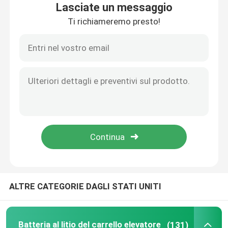
Lasciate un messaggio
Ti richiameremo presto!
Giro della fabbrica
Controllo di qualità
Contattici
Richieda una citazione
Batteria al litio del carrello elevatore
ALTRE CATEGORIE DAGLI STATI UNITI
Batteria al litio dell'yacht
Batteria al litio di immagazzinamento dell'energia
Batteria al litio del carrello elevatore
(131)