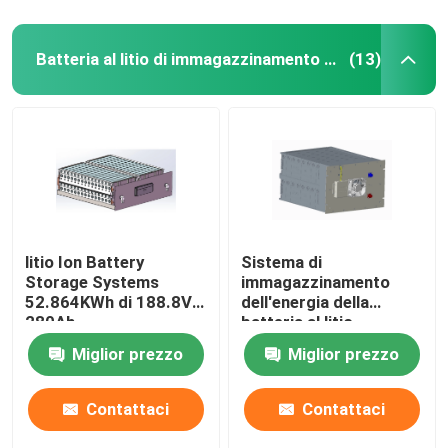
Batteria al litio di immagazzinamento dell'energia
(13)
litio Ion Battery
Sistema di
Storage Systems
immagazzinamento
52.864KWh di 188.8V
dell'energia della
280Ah
batteria al litio
51.2V280Ah
Miglior prezzo
Miglior prezzo
14.336KWh di
immagazzinamento
dell'energia 16S1P
Contattaci
Contattaci