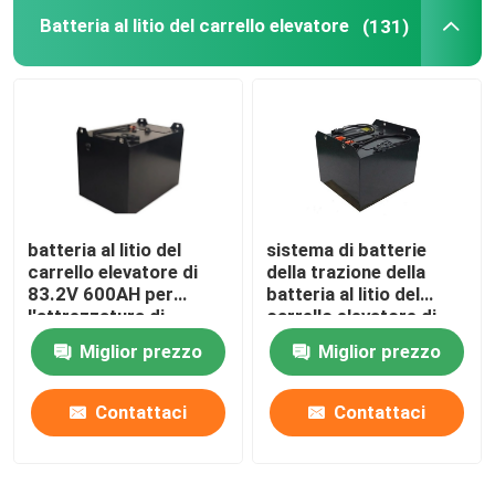
Batteria al litio del carrello elevatore
(131)
Cellula di batteria al litio
Modulo di batteria al litio
batteria al litio del
sistema di batterie
carrello elevatore di
della trazione della
83.2V 600AH per
batteria al litio del
l'attrezzatura di
carrello elevatore di
maneggio del materiale
51.2V 450AH per il
Miglior prezzo
Miglior prezzo
camion di Hyster E
Contattaci
Contattaci