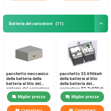
Batteria del caricatore
(11)
pacchetto meccanico
pacchetto 33.696kwh
della batteria della
della batteria al litio
batteria al litio del
della batteria del
sistema del caricatore
caricatore 83.2v405ah
della batteria del
Miglior prezzo
Miglior prezzo
caricatore di 614.4V
255Ah
Contattaci
Contattaci