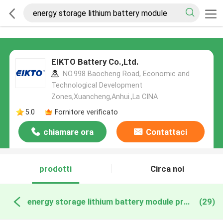
EIKTO Battery Co.,Ltd.
NO.998 Baocheng Road, Economic and
Technological Development
Zones,Xuancheng,Anhui.,La CINA
5.0
Fornitore verificato
chiamare ora
Contattaci
prodotti
Circa noi
energy storage lithium battery module produzione online
(29)