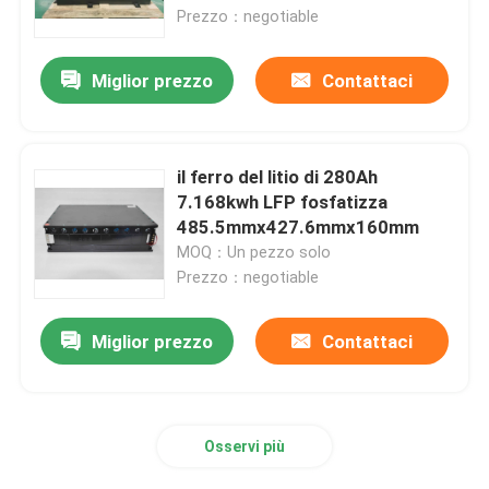
Prezzo：negotiable
Giro della fabbrica
Miglior prezzo
Contattaci
Controllo di qualità
il ferro del litio di 280Ah
Contattici
7.168kwh LFP fosfatizza
485.5mmx427.6mmx160mm
MOQ：Un pezzo solo
Richieda una citazione
Prezzo：negotiable
Batteria al litio del carrello elevatore
Miglior prezzo
Contattaci
Batteria al litio dell'yacht
Osservi più
Batteria al litio di immagazzinamento dell'energia