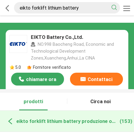
EIKTO Battery Co.,Ltd.
NO.998 Baocheng Road, Economic and
Technological Development
Zones,Xuancheng,Anhui.,La CINA
5.0
Fornitore verificato
chiamare ora
Contattaci
prodotti
Circa noi
eikto forklift lithium battery produzione online
(153)