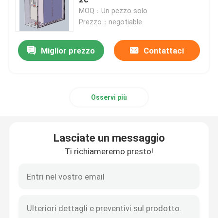
MOQ：Un pezzo solo
Prezzo：negotiable
Batteria del trattore del litio
Miglior prezzo
Contattaci
Batteria del caricatore
Escavatore Battery
Osservi più
Batteria al litio del carretto di golf
Lasciate un messaggio
Batteria al litio della falciatrice da giardino
Ti richiameremo presto!
Batteria della fresa
Batteria al litio del trapano elettrico