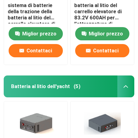
sistema di batterie
batteria al litio del
della trazione della
carrello elevatore di
batteria al litio del
83.2V 600AH per
carrello elevatore di
l'attrezzatura di
51.2V 450AH per il
maneggio del materiale
Miglior prezzo
Miglior prezzo
camion di Hyster E
Contattaci
Contattaci
Batteria al litio dell'yacht
(5)