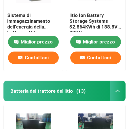
Sistema di
litio Ion Battery
immagazzinamento
Storage Systems
dell'energia della
52.864KWh di 188.8V
batteria al litio
280Ah
51.2V280Ah
Miglior prezzo
Miglior prezzo
14.336KWh di
immagazzinamento
dell'energia 16S1P
Contattaci
Contattaci
Batteria del trattore del litio
(13)