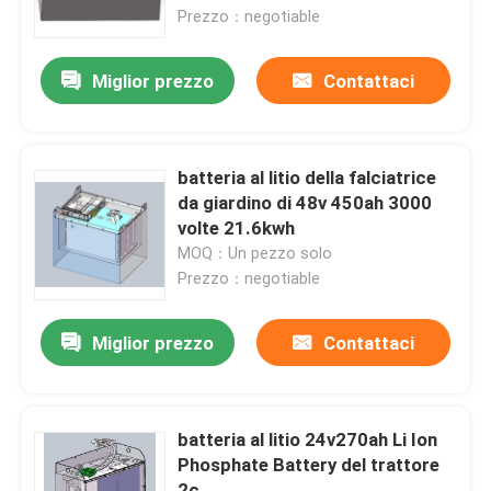
Prezzo：negotiable
Giro della fabbrica
Miglior prezzo
Contattaci
Controllo di qualità
batteria al litio della falciatrice
Contattici
da giardino di 48v 450ah 3000
volte 21.6kwh
MOQ：Un pezzo solo
Richieda una citazione
Prezzo：negotiable
Batteria al litio del carrello elevatore
Miglior prezzo
Contattaci
Batteria al litio dell'yacht
batteria al litio 24v270ah Li Ion
Phosphate Battery del trattore
Batteria al litio di immagazzinamento dell'energia
2c