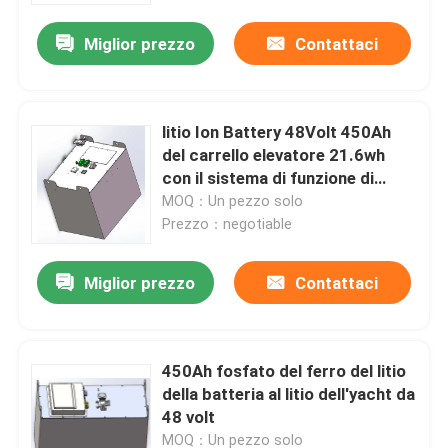
Miglior prezzo
Contattaci
litio Ion Battery 48Volt 450Ah
del carrello elevatore 21.6wh
con il sistema di funzione di
riscaldamento
MOQ：Un pezzo solo
Prezzo：negotiable
Miglior prezzo
Contattaci
Casa
450Ah fosfato del ferro del litio
Prodotti
della batteria al litio dell'yacht da
48 volt
Circa noi
MOQ：Un pezzo solo